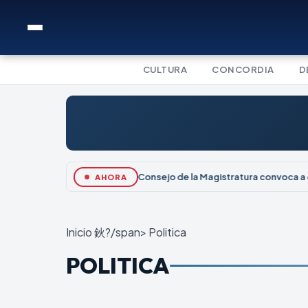
CULTURA
CONCORDIA
D
El Consejo de la Magistratura convoca a c
AHORA
Inicio
鈥?/span>
Politica
POLITICA