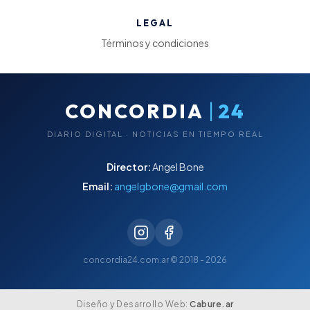
LEGAL
Términos y condiciones
|
CONCORDIA
24
DIARIO DIGITAL · NOTICIAS EN TIEMPO REAL
Director:
Angel Bone
Email:
angelgbone@gmail.com
concordia24.com.ar © 2018 - 2026
Diseño y Desarrollo Web:
Cabure.ar