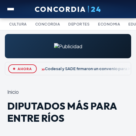
CONCORDIA
24
CULTURA
CONCORDIA
DEPORTES
ECONOMIA
ED
Codesal y SADE firmaron un convenio para impu
AHORA
Inicio
DIPUTADOS MÁS PARA
ENTRE RÍOS