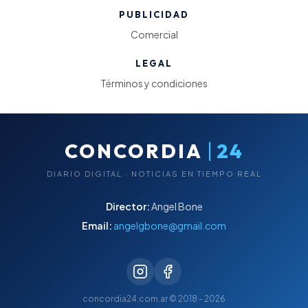
PUBLICIDAD
Comercial
LEGAL
Términos y condiciones
|
CONCORDIA
24
DIARIO DIGITAL · NOTICIAS EN TIEMPO REAL
Director:
Angel Bone
Email:
angelgbone@gmail.com
concordia24.com.ar © 2018 - 2026