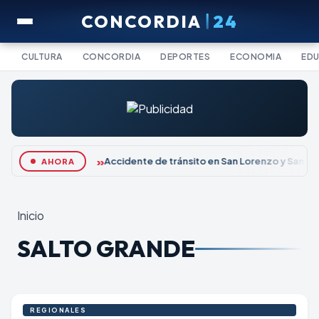
CONCORDIA
24
CULTURA
CONCORDIA
DEPORTES
ECONOMIA
ED
Accidente de tránsito en San Lorenzo y San Lui
AHORA
Inicio
SALTO GRANDE
REGIONALES