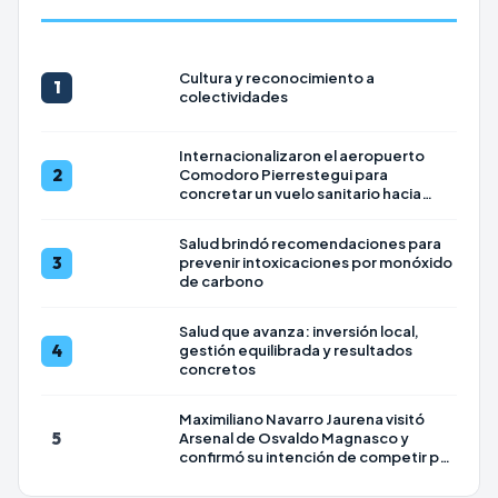
Cultura y reconocimiento a
1
colectividades
Internacionalizaron el aeropuerto
2
Comodoro Pierrestegui para
concretar un vuelo sanitario hacia
Uruguay
Salud brindó recomendaciones para
3
prevenir intoxicaciones por monóxido
de carbono
Salud que avanza: inversión local,
4
gestión equilibrada y resultados
concretos
Maximiliano Navarro Jaurena visitó
5
Arsenal de Osvaldo Magnasco y
confirmó su intención de competir por
la Intendencia en 2027