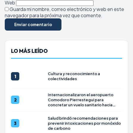
Web
Guarda mi nombre, correo electrónico y web en este
navegador para la próxima vez que comente.
LO MÁS LEÍDO
Cultura y reconocimiento a
1
colectividades
Internacionalizaron el aeropuerto
2
Comodoro Pierrestegui para
concretar un vuelo sanitario hacia
Uruguay
Salud brindó recomendaciones para
3
prevenir intoxicaciones por monóxido
de carbono