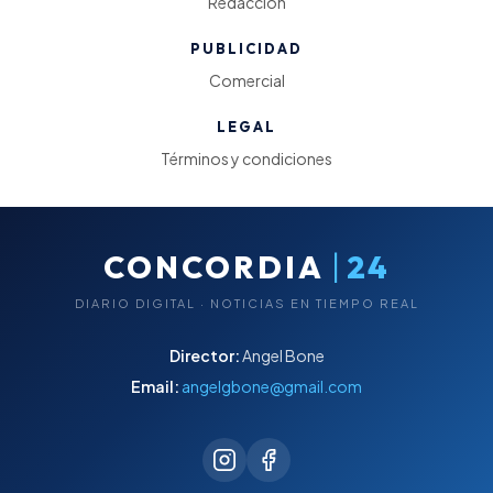
Redacción
PUBLICIDAD
Comercial
LEGAL
Términos y condiciones
|
CONCORDIA
24
DIARIO DIGITAL · NOTICIAS EN TIEMPO REAL
Director:
Angel Bone
Email:
angelgbone@gmail.com