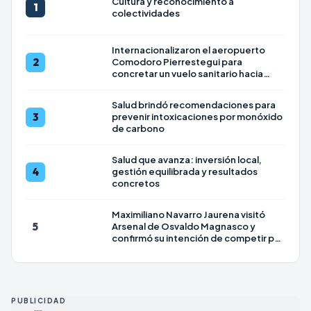
Cultura y reconocimiento a
1
colectividades
Internacionalizaron el aeropuerto
2
Comodoro Pierrestegui para
concretar un vuelo sanitario hacia
Uruguay
Salud brindó recomendaciones para
3
prevenir intoxicaciones por monóxido
de carbono
Salud que avanza: inversión local,
4
gestión equilibrada y resultados
concretos
Maximiliano Navarro Jaurena visitó
5
Arsenal de Osvaldo Magnasco y
confirmó su intención de competir por
la Intendencia en 2027
PUBLICIDAD