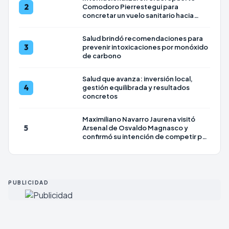
2
Comodoro Pierrestegui para
concretar un vuelo sanitario hacia
Uruguay
Salud brindó recomendaciones para
3
prevenir intoxicaciones por monóxido
de carbono
Salud que avanza: inversión local,
4
gestión equilibrada y resultados
concretos
Maximiliano Navarro Jaurena visitó
5
Arsenal de Osvaldo Magnasco y
confirmó su intención de competir por
la Intendencia en 2027
PUBLICIDAD