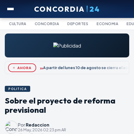
CONCORDIA
24
CULTURA
CONCORDIA
DEPORTES
ECONOMIA
ED
A partir del lunes 10 de agosto se cierra el ac
AHORA
POLITICA
Sobre el proyecto de reforma
previsional
Por
Redaccion
26 May, 2026 02:23 pm AR